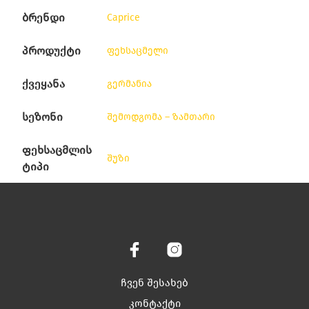
ბრენდი
Caprice
პროდუქტი
ფეხსაცმელი
ქვეყანა
გერმანია
სეზონი
შემოდგომა – ზამთარი
ფეხსაცმლის
შუზი
ტიპი
ჩვენ შესახებ
კონტაქტი