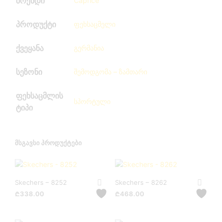
ბრენდი
Caprice
პროდუქტი
ფეხსაცმელი
ქვეყანა
გერმანია
სეზონი
შემოდგომა – ზამთარი
ფეხსაცმლის
სპორტული
ტიპი
ᲛᲡᲒᲐᲕᲡᲘ ᲞᲠᲝᲓᲣᲥᲢᲔᲑᲘ
Skechers – 8252
Skechers – 8262
₾
338.00
₾
468.00
This
This
product
product