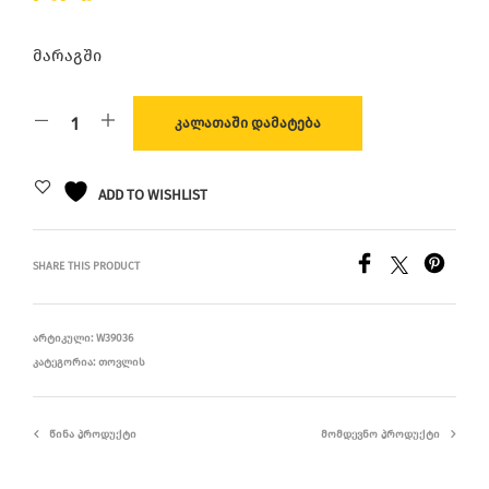
მარაგში
ᲙᲐᲚᲐᲗᲐᲨᲘ ᲓᲐᲛᲐᲢᲔᲑᲐ
ADD TO WISHLIST
SHARE THIS PRODUCT
ᲐᲠᲢᲘᲙᲣᲚᲘ:
W39036
ᲙᲐᲢᲔᲒᲝᲠᲘᲐ:
ᲗᲝᲕᲚᲘᲡ
ᲬᲘᲜᲐ ᲞᲠᲝᲓᲣᲥᲢᲘ
ᲛᲝᲛᲓᲔᲕᲜᲝ ᲞᲠᲝᲓᲣᲥᲢᲘ