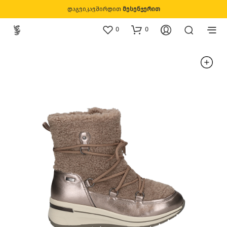
დაგვიკავშირდით
მესენჯერით
0
0