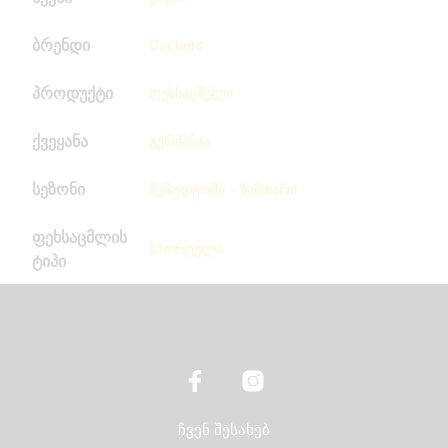
ბრენდი
Dockers
პროდუქტი
ფეხსაცმელი
ქვეყანა
გერმანია
სეზონი
შემოდგომა – ზამთარი
ფეხსაცმლის
სპორტული
ტიპი
ჩვენ შესახებ