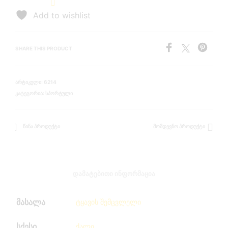
Add to wishlist
SHARE THIS PRODUCT
ᲐᲠᲢᲘᲙᲣᲚᲘ:
6214
ᲙᲐᲢᲔᲒᲝᲠᲘᲐ:
ᲡᲞᲝᲠᲢᲣᲚᲘ
ᲬᲘᲜᲐ ᲞᲠᲝᲓᲣᲥᲢᲘ
ᲛᲝᲛᲓᲔᲕᲜᲝ ᲞᲠᲝᲓᲣᲥᲢᲘ
ᲓᲐᲛᲐᲢᲔᲑᲘᲗᲘ ᲘᲜᲤᲝᲠᲛᲐᲪᲘᲐ
მასალა
ტყავის შემცვლელი
სქესი
ქალი