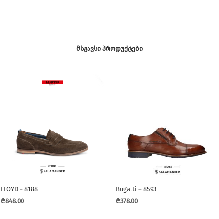
ᲛᲡᲒᲐᲕᲡᲘ ᲞᲠᲝᲓᲣᲥᲢᲔᲑᲘ
LLOYD – 8188
Bugatti – 8593
₾
848.00
₾
378.00
This
This