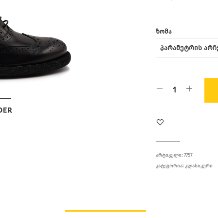
ᲖᲝᲛᲐ
ᲐᲠᲢᲘᲙᲣᲚᲘ:
7757
ᲙᲐᲢᲔᲒᲝᲠᲘᲐ:
ᲙᲚᲐᲡᲘᲙᲣᲠᲘ