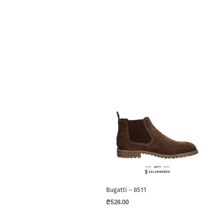
Bugatti – 8511
₾
528.00
This