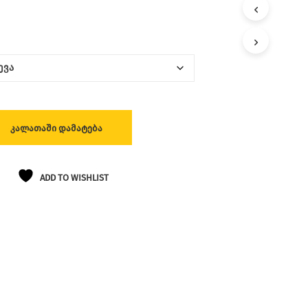
Ლ
Ა
Თ
Შ
Ი
Პ
Რ
Ო
Დ
Უ
ᲙᲐᲚᲐᲗᲐᲨᲘ ᲓᲐᲛᲐᲢᲔᲑᲐ
Ქ
Ტ
Ე
Ბ
ADD TO WISHLIST
Ი
Ა
Რ
Ა
Რ
Ი
Ს
.