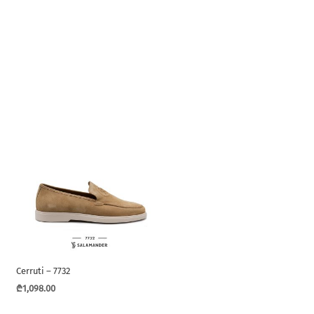
Cerruti – 7732
₾
1,098.00
This