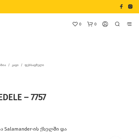
0
0
ᲐᲖᲘᲐ
/
ᲙᲐᲪᲘ
/
ᲤᲔᲮᲡᲐᲪᲛᲔᲚᲘ
DELE – 7757
Თ
Ქ
Ვ
Ე
Ნ
Კ
 Salamander-ის ქსელში და
Ა