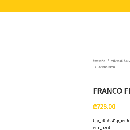
ᲛᲗᲐᲕᲐᲠᲘ
/
ᲝᲜᲚᲐᲘᲜ ᲛᲐᲦ
/
ᲙᲚᲐᲡᲘᲙᲣᲠᲘ
FRANCO FE
₾
728.00
ხელმისაწვდომია
ონლაინ