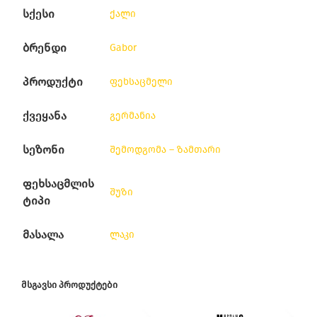
სქესი
ქალი
ბრენდი
Gabor
პროდუქტი
ფეხსაცმელი
ქვეყანა
გერმანია
სეზონი
შემოდგომა – ზამთარი
ფეხსაცმლის
შუზი
ტიპი
მასალა
ლაკი
ᲛᲡᲒᲐᲕᲡᲘ ᲞᲠᲝᲓᲣᲥᲢᲔᲑᲘ