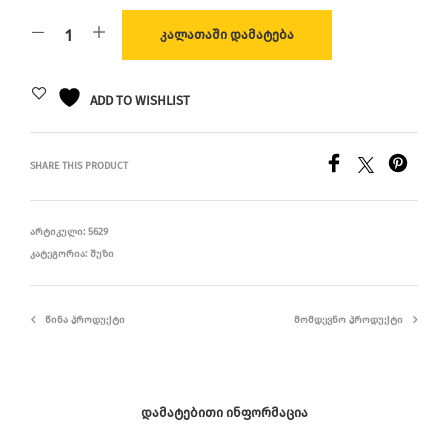
ᲙᲐᲚᲐᲗᲐᲨᲘ ᲓᲐᲛᲐᲢᲔᲑᲐ
ADD TO WISHLIST
SHARE THIS PRODUCT
ᲐᲠᲢᲘᲙᲣᲚᲘ:
5629
ᲙᲐᲢᲔᲒᲝᲠᲘᲐ:
ᲨᲣᲖᲘ
ᲬᲘᲜᲐ ᲞᲠᲝᲓᲣᲥᲢᲘ
ᲛᲝᲛᲓᲔᲕᲜᲝ ᲞᲠᲝᲓᲣᲥᲢᲘ
ᲓᲐᲛᲐᲢᲔᲑᲘᲗᲘ ᲘᲜᲤᲝᲠᲛᲐᲪᲘᲐ