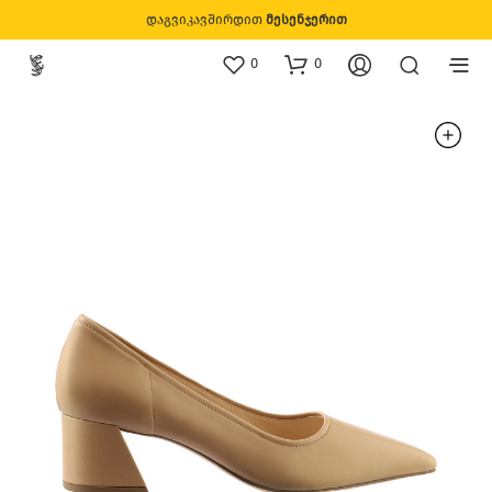
დაგვიკავშირდით
მესენჯერით
0
0