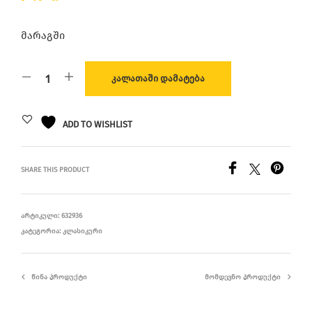
მარაგში
ᲙᲐᲚᲐᲗᲐᲨᲘ ᲓᲐᲛᲐᲢᲔᲑᲐ
ADD TO WISHLIST
SHARE THIS PRODUCT
ᲐᲠᲢᲘᲙᲣᲚᲘ:
632936
ᲙᲐᲢᲔᲒᲝᲠᲘᲐ:
ᲙᲚᲐᲡᲘᲙᲣᲠᲘ
ᲬᲘᲜᲐ ᲞᲠᲝᲓᲣᲥᲢᲘ
ᲛᲝᲛᲓᲔᲕᲜᲝ ᲞᲠᲝᲓᲣᲥᲢᲘ