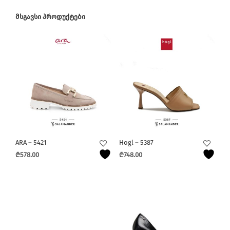
ᲛᲡᲒᲐᲕᲡᲘ ᲞᲠᲝᲓᲣᲥᲢᲔᲑᲘ
ARA – 5421
Hogl – 5387
₾
578.00
₾
748.00
This
This
product
product
has
has
multiple
multiple
variants.
variants.
The
The
options
options