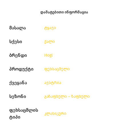
ᲓᲐᲛᲐᲢᲔᲑᲘᲗᲘ ᲘᲜᲤᲝᲠᲛᲐᲪᲘᲐ
მასალა
ტყავი
სქესი
ქალი
ბრენდი
Hogl
პროდუქტი
ფეხსაცმელი
ქვეყანა
ავსტრია
სეზონი
გაზაფხული – ზაფხული
ფეხსაცმლის
კლასიკური
ტიპი