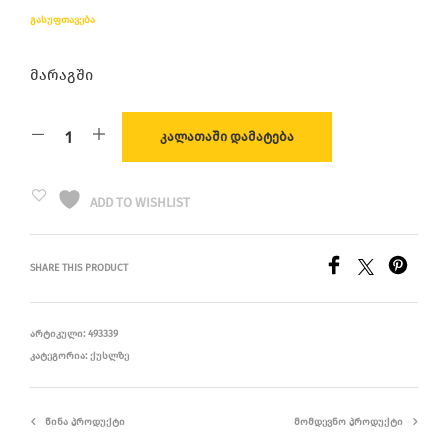
ᲒᲐᲡᲣᲤᲗᲐᲕᲔᲑᲐ
მარაგში
ᲙᲐᲚᲐᲗᲐᲨᲘ ᲓᲐᲛᲐᲢᲔᲑᲐ
ADD TO WISHLIST
SHARE THIS PRODUCT
ᲐᲠᲢᲘᲙᲣᲚᲘ:
493339
ᲙᲐᲢᲔᲒᲝᲠᲘᲐ:
ᲥᲣᲡᲚᲖᲔ
ᲬᲘᲜᲐ ᲞᲠᲝᲓᲣᲥᲢᲘ
ᲛᲝᲛᲓᲔᲕᲜᲝ ᲞᲠᲝᲓᲣᲥᲢᲘ