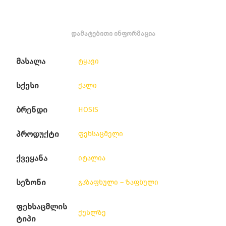
ᲓᲐᲛᲐᲢᲔᲑᲘᲗᲘ ᲘᲜᲤᲝᲠᲛᲐᲪᲘᲐ
მასალა
ტყავი
სქესი
ქალი
ბრენდი
HOSIS
პროდუქტი
ფეხსაცმელი
ქვეყანა
იტალია
სეზონი
გაზაფხული – ზაფხული
ფეხსაცმლის
ქუსლზე
ტიპი