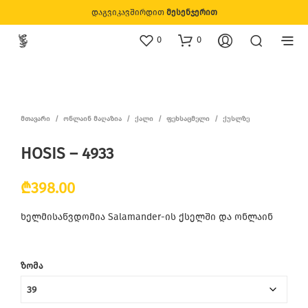
დაგვიკავშირდით
მესენჯერით
0
0
ᲛᲗᲐᲕᲐᲠᲘ
/
ᲝᲜᲚᲐᲘᲜ ᲛᲐᲦᲐᲖᲘᲐ
/
ᲥᲐᲚᲘ
/
ᲤᲔᲮᲡᲐᲪᲛᲔᲚᲘ
/
ᲥᲣᲡᲚᲖᲔ
HOSIS – 4933
₾
398.00
ხელმისაწვდომია Salamander-ის ქსელში და ონლაინ
ᲖᲝᲛᲐ