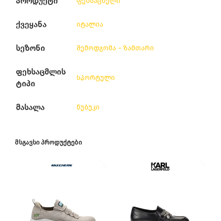
პროდუქტი
ფეხსაცმელი
ქვეყანა
იტალია
სეზონი
შემოდგომა – ზამთარი
ფეხსაცმლის
სპორტული
ტიპი
მასალა
ნუბუკი
ᲛᲡᲒᲐᲕᲡᲘ ᲞᲠᲝᲓᲣᲥᲢᲔᲑᲘ