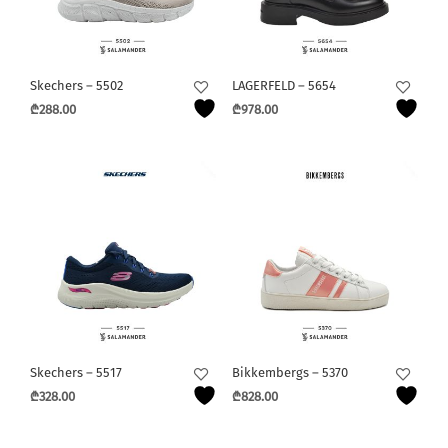
Skechers – 5502
LAGERFELD – 5654
₾
288.00
₾
978.00
This
This
product
product
has
has
multiple
multiple
variants.
variants.
The
The
options
options
may
may
be
be
chosen
chosen
on
on
the
the
Skechers – 5517
Bikkembergs – 5370
product
product
₾
328.00
₾
828.00
page
page
This
This
product
product