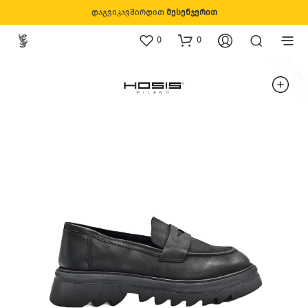
დაგვიკავშირდით
მესენჯერით
0
0