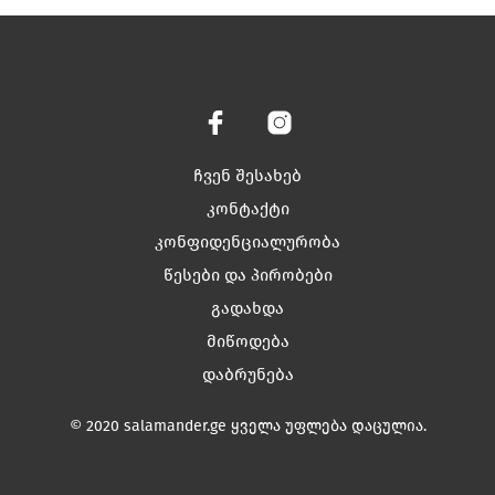
has
has
multiple
multiple
variants.
variants.
The
The
options
options
may
may
be
be
chosen
chosen
ჩვენ შესახებ
on
on
კონტაქტი
the
the
კონფიდენციალურობა
product
product
page
page
წესები და პირობები
გადახდა
მიწოდება
დაბრუნება
© 2020 salamander.ge ყველა უფლება დაცულია.