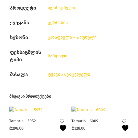
პროდუქტი
ფეხსაცმელი
ქვეყანა
გერმანია
სეზონი
გაზაფხული – ზაფხული
ფეხსაცმლის
სანდალი
ტიპი
მასალა
ტყავის შემცვლელი
ᲛᲡᲒᲐᲕᲡᲘ ᲞᲠᲝᲓᲣᲥᲢᲔᲑᲘ
Tamaris – 5952
Tamaris – 6009
₾
298.00
₾
328.00
This
This