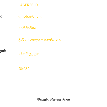
LAGERFELD
ი
ფეხსაცმელი
გერმანია
გაზაფხული – ზაფხული
ლის
სპორტული
ტყავი
ᲛᲡᲒᲐᲕᲡᲘ ᲞᲠᲝᲓᲣᲥᲢᲔᲑᲘ