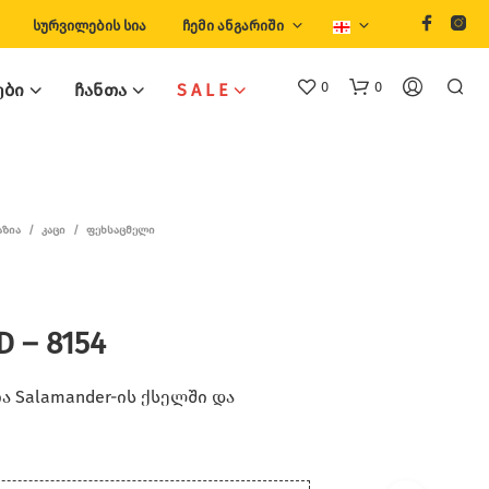
ᲡᲣᲠᲕᲘᲚᲔᲑᲘᲡ ᲡᲘᲐ
ᲩᲔᲛᲘ ᲐᲜᲒᲐᲠᲘᲨᲘ
0
0
ᲔᲑᲘ
ᲩᲐᲜᲗᲐ
S A L E
ᲐᲖᲘᲐ
/
ᲙᲐᲪᲘ
/
ᲤᲔᲮᲡᲐᲪᲛᲔᲚᲘ
 – 8154
 Salamander-ის ქსელში და