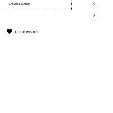
ᲐᲠ ᲐᲠᲘᲡ ᲛᲐᲠᲐᲒᲘ
ADD TO WISHLIST