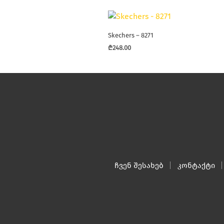
Skechers – 8271
₾
248.00
This
product
has
multiple
variants.
The
options
may
be
chosen
ჩვენ შესახებ
კონტაქტი
on
the
product
page