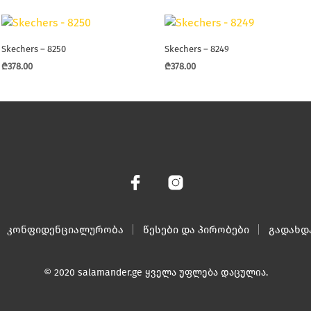
Skechers – 8250
Skechers – 8249
₾
378.00
₾
378.00
This
This
product
product
has
has
multiple
multiple
variants.
variants.
The
The
options
options
may
may
be
be
chosen
კონფიდენციალურობა
წესები და პირობები
chosen
გადახდ
on
on
the
the
© 2020 salamander.ge ყველა უფლება დაცულია.
product
product
page
page