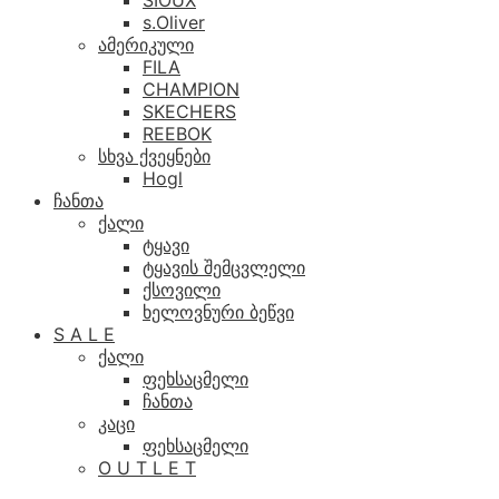
SIOUX
s.Oliver
ამერიკული
FILA
CHAMPION
SKECHERS
REEBOK
სხვა ქვეყნები
Hogl
ჩანთა
ქალი
ტყავი
ტყავის შემცვლელი
ქსოვილი
ხელოვნური ბეწვი
S A L E
ქალი
ფეხსაცმელი
ჩანთა
კაცი
ფეხსაცმელი
O U T L E T