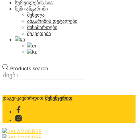
სურვილების სია
ჩემი ანგარიში
შესვლა
ანგარიშის დეტალები
მისამართები
შეკვეთები
Products search
დაგვიკავშირდით
მესენჯერით