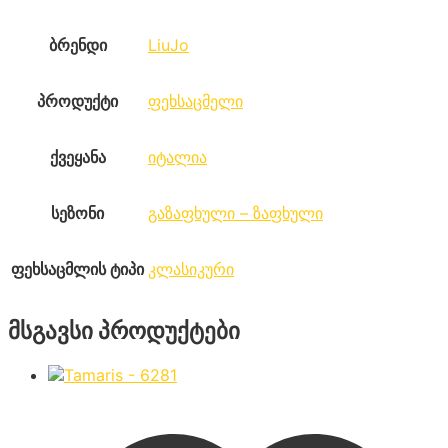
ბრენდი
LiuJo
პროდუქტი
ფეხსაცმელი
ქვეყანა
იტალია
სეზონი
გაზაფხული – ზაფხული
ფეხსაცმლის ტიპი
კლასიკური
მსგავსი პროდუქტები