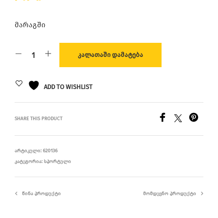
მარაგში
ᲙᲐᲚᲐᲗᲐᲨᲘ ᲓᲐᲛᲐᲢᲔᲑᲐ
ADD TO WISHLIST
SHARE THIS PRODUCT
ᲐᲠᲢᲘᲙᲣᲚᲘ:
620136
ᲙᲐᲢᲔᲒᲝᲠᲘᲐ:
ᲡᲞᲝᲠᲢᲣᲚᲘ
ᲬᲘᲜᲐ ᲞᲠᲝᲓᲣᲥᲢᲘ
ᲛᲝᲛᲓᲔᲕᲜᲝ ᲞᲠᲝᲓᲣᲥᲢᲘ