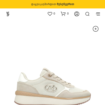
დაგვიკავშირდით
მესენჯერით
0
0