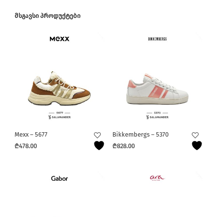
ᲛᲡᲒᲐᲕᲡᲘ ᲞᲠᲝᲓᲣᲥᲢᲔᲑᲘ
Mexx – 5677
Bikkembergs – 5370
₾
478.00
₾
828.00
This
This
product
product
has
has
multiple
multiple
variants.
variants.
The
The
options
options