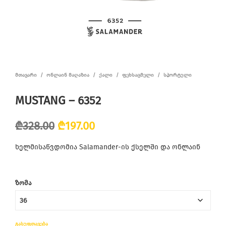
ᲛᲗᲐᲕᲐᲠᲘ
/
ᲝᲜᲚᲐᲘᲜ ᲛᲐᲦᲐᲖᲘᲐ
/
ᲥᲐᲚᲘ
/
ᲤᲔᲮᲡᲐᲪᲛᲔᲚᲘ
/
ᲡᲞᲝᲠᲢᲣᲚᲘ
MUSTANG – 6352
Original
Current
₾
328.00
₾
197.00
price
price
ხელმისაწვდომია Salamander-ის ქსელში და ონლაინ
was:
is:
₾328.00.
₾197.00.
ᲖᲝᲛᲐ
ᲒᲐᲡᲣᲤᲗᲐᲕᲔᲑᲐ