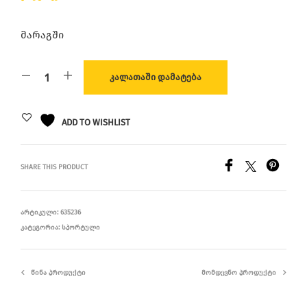
მარაგში
ᲙᲐᲚᲐᲗᲐᲨᲘ ᲓᲐᲛᲐᲢᲔᲑᲐ
ADD TO WISHLIST
SHARE THIS PRODUCT
ᲐᲠᲢᲘᲙᲣᲚᲘ:
635236
ᲙᲐᲢᲔᲒᲝᲠᲘᲐ:
ᲡᲞᲝᲠᲢᲣᲚᲘ
ᲬᲘᲜᲐ ᲞᲠᲝᲓᲣᲥᲢᲘ
ᲛᲝᲛᲓᲔᲕᲜᲝ ᲞᲠᲝᲓᲣᲥᲢᲘ