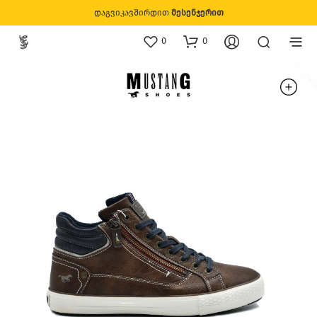
დაგვიკავშირდით
მესენჯერით
0
0