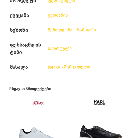
პროდუქტი
ფეხსაცმელი
ქვეყანა
გერმანია
სეზონი
შემოდგომა – ზამთარი
ფეხსაცმლის
სპორტული
ტიპი
მასალა
ტყავის შემცვლელი
ᲛᲡᲒᲐᲕᲡᲘ ᲞᲠᲝᲓᲣᲥᲢᲔᲑᲘ