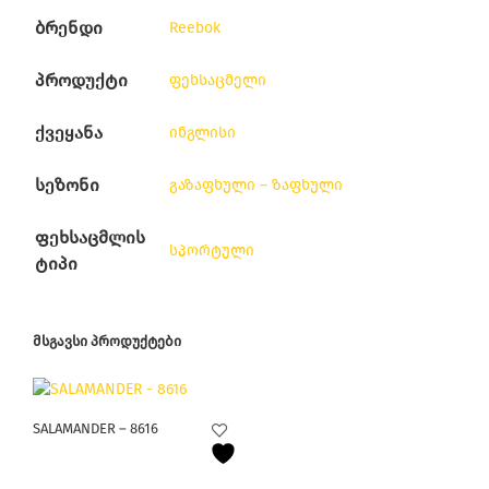
ბრენდი
Reebok
პროდუქტი
ფეხსაცმელი
ქვეყანა
ინგლისი
სეზონი
გაზაფხული – ზაფხული
ფეხსაცმლის
სპორტული
ტიპი
ᲛᲡᲒᲐᲕᲡᲘ ᲞᲠᲝᲓᲣᲥᲢᲔᲑᲘ
This
SALAMANDER – 8616
product
has
multiple