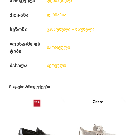
პროდუქტი
ფეხსაცმელი
ქვეყანა
გერმანია
სეზონი
გაზაფხული – ზაფხული
ფეხსაცმლის
სპორტული
ტიპი
მასალა
შერეული
ᲛᲡᲒᲐᲕᲡᲘ ᲞᲠᲝᲓᲣᲥᲢᲔᲑᲘ