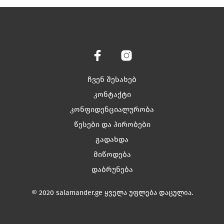
has
has
multiple
multiple
variants.
variants.
The
The
options
options
may
may
be
be
chosen
chosen
ჩვენ შესახებ
on
on
კონტაქტი
the
the
კონფიდენციალურობა
product
product
page
page
წესები და პირობები
გადახდა
მიწოდება
დაბრუნება
© 2020 salamander.ge ყველა უფლება დაცულია.