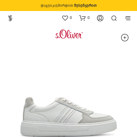
დაგვიკავშირდით
მესენჯერით
0
0