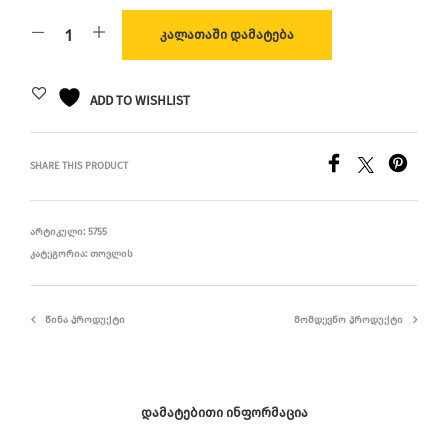
ᲙᲐᲚᲐᲗᲐᲨᲘ ᲓᲐᲛᲐᲢᲔᲑᲐ
ADD TO WISHLIST
SHARE THIS PRODUCT
ᲐᲠᲢᲘᲙᲣᲚᲘ:
5755
ᲙᲐᲢᲔᲒᲝᲠᲘᲐ:
ᲗᲝᲕᲚᲘᲡ
ᲬᲘᲜᲐ ᲞᲠᲝᲓᲣᲥᲢᲘ
ᲛᲝᲛᲓᲔᲕᲜᲝ ᲞᲠᲝᲓᲣᲥᲢᲘ
ᲓᲐᲛᲐᲢᲔᲑᲘᲗᲘ ᲘᲜᲤᲝᲠᲛᲐᲪᲘᲐ