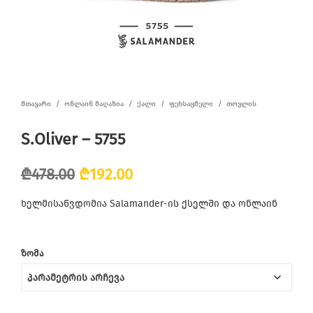
ᲛᲗᲐᲕᲐᲠᲘ
/
ᲝᲜᲚᲐᲘᲜ ᲛᲐᲦᲐᲖᲘᲐ
/
ᲥᲐᲚᲘ
/
ᲤᲔᲮᲡᲐᲪᲛᲔᲚᲘ
/
ᲗᲝᲕᲚᲘᲡ
S.Oliver – 5755
Original
Current
₾
478.00
₾
192.00
price
price
ხელმისაწვდომია Salamander-ის ქსელში და ონლაინ
was:
is:
₾478.00.
₾192.00.
ᲖᲝᲛᲐ