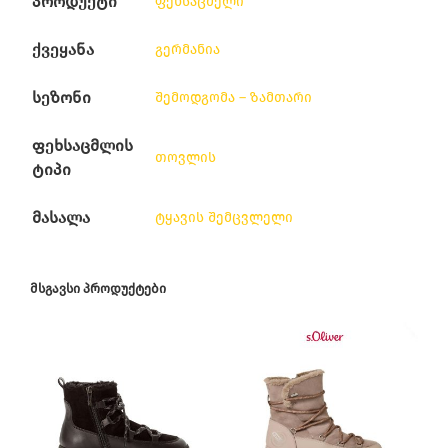
პროდუქტი
ფეხსაცმელი
ქვეყანა
გერმანია
სეზონი
შემოდგომა – ზამთარი
ფეხსაცმლის
თოვლის
ტიპი
მასალა
ტყავის შემცვლელი
ᲛᲡᲒᲐᲕᲡᲘ ᲞᲠᲝᲓᲣᲥᲢᲔᲑᲘ