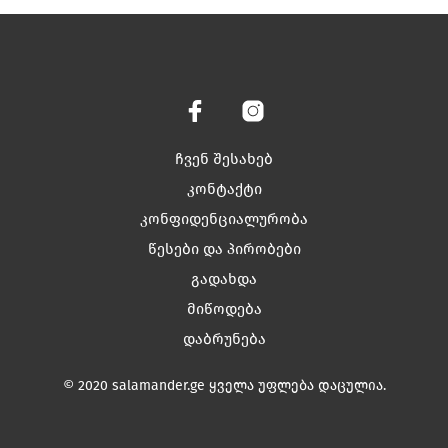
has
has
multiple
multiple
variants.
variants.
The
The
options
options
may
may
be
be
chosen
chosen
ჩვენ შესახებ
on
on
კონტაქტი
the
the
კონფიდენციალურობა
product
product
page
page
წესები და პირობები
გადახდა
მიწოდება
დაბრუნება
© 2020 salamander.ge ყველა უფლება დაცულია.