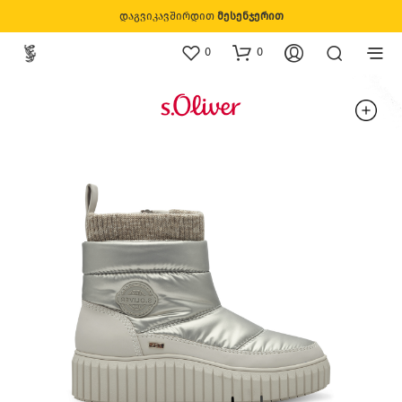
დაგვიკავშირდით
მესენჯერით
0
0