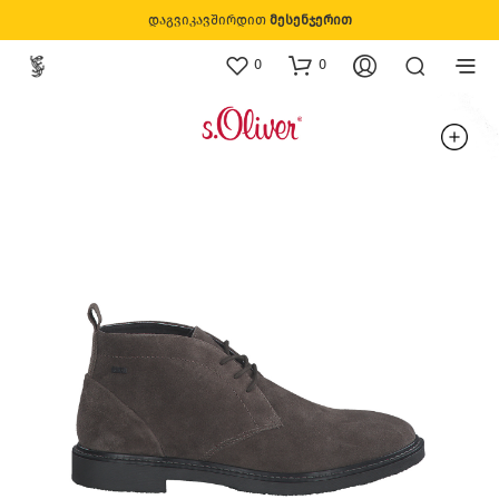
დაგვიკავშირდით
მესენჯერით
0
0