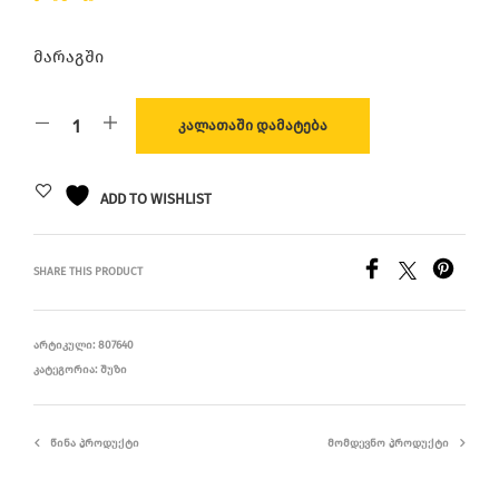
მარაგში
ᲙᲐᲚᲐᲗᲐᲨᲘ ᲓᲐᲛᲐᲢᲔᲑᲐ
ADD TO WISHLIST
SHARE THIS PRODUCT
ᲐᲠᲢᲘᲙᲣᲚᲘ:
807640
ᲙᲐᲢᲔᲒᲝᲠᲘᲐ:
ᲨᲣᲖᲘ
ᲬᲘᲜᲐ ᲞᲠᲝᲓᲣᲥᲢᲘ
ᲛᲝᲛᲓᲔᲕᲜᲝ ᲞᲠᲝᲓᲣᲥᲢᲘ