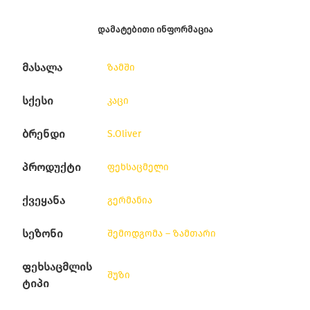
ᲓᲐᲛᲐᲢᲔᲑᲘᲗᲘ ᲘᲜᲤᲝᲠᲛᲐᲪᲘᲐ
მასალა
ზამში
სქესი
კაცი
ბრენდი
S.Oliver
პროდუქტი
ფეხსაცმელი
ქვეყანა
გერმანია
სეზონი
შემოდგომა – ზამთარი
ფეხსაცმლის
შუზი
ტიპი