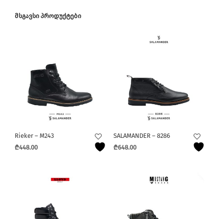
ᲛᲡᲒᲐᲕᲡᲘ ᲞᲠᲝᲓᲣᲥᲢᲔᲑᲘ
Rieker – M243
SALAMANDER – 8286
₾
448.00
₾
648.00
This
This
product
product
has
has
multiple
multiple
variants.
variants.
The
The
options
options