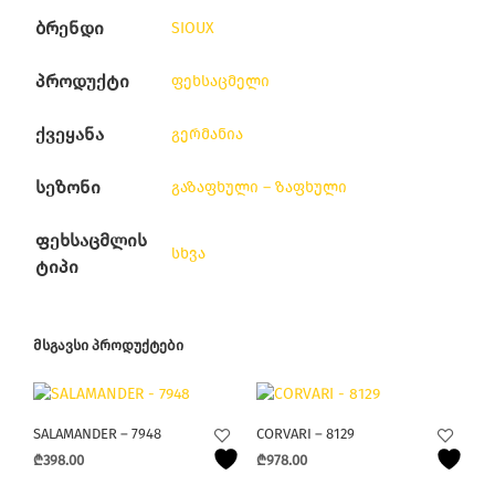
ბრენდი
SIOUX
პროდუქტი
ფეხსაცმელი
ქვეყანა
გერმანია
სეზონი
გაზაფხული – ზაფხული
ფეხსაცმლის
სხვა
ტიპი
ᲛᲡᲒᲐᲕᲡᲘ ᲞᲠᲝᲓᲣᲥᲢᲔᲑᲘ
SALAMANDER – 7948
CORVARI – 8129
₾
398.00
₾
978.00
This
This