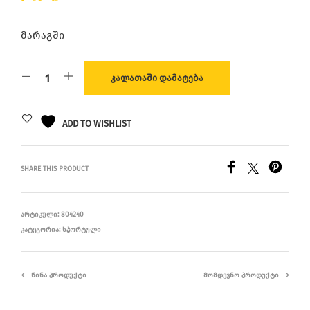
მარაგში
ᲙᲐᲚᲐᲗᲐᲨᲘ ᲓᲐᲛᲐᲢᲔᲑᲐ
ADD TO WISHLIST
SHARE THIS PRODUCT
ᲐᲠᲢᲘᲙᲣᲚᲘ:
804240
ᲙᲐᲢᲔᲒᲝᲠᲘᲐ:
ᲡᲞᲝᲠᲢᲣᲚᲘ
ᲬᲘᲜᲐ ᲞᲠᲝᲓᲣᲥᲢᲘ
ᲛᲝᲛᲓᲔᲕᲜᲝ ᲞᲠᲝᲓᲣᲥᲢᲘ