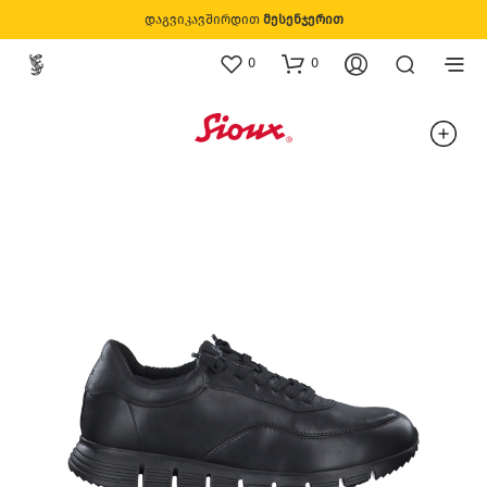
დაგვიკავშირდით
მესენჯერით
0
0