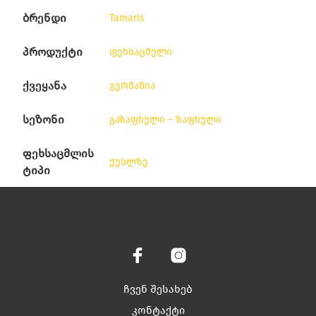
ბრენდი
Tamaris
პროდუქტი
ფეხსაცმელი
ქვეყანა
გერმანია
სეზონი
გაზაფხული – ზაფხული
ფეხსაცმლის
ქუსლზე
ტიპი
ჩვენ შესახებ
კონტაქტი