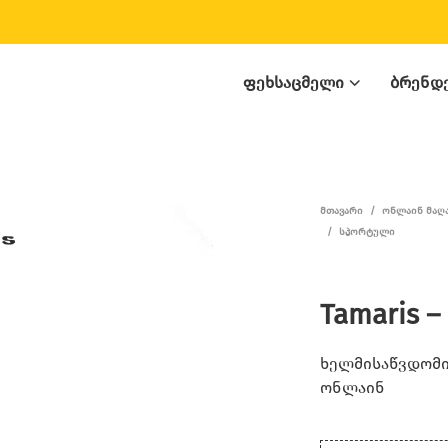
ᲤᲔᲮᲡᲐᲪᲛᲔᲚᲘ
ᲑᲠᲔᲜᲓ
ᲛᲗᲐᲕᲐᲠᲘ
/
ᲝᲜᲚᲐᲘᲜ ᲛᲐᲦ
/
ᲡᲞᲝᲠᲢᲣᲚᲘ
Tamaris –
ხელმისაწვდომია
ონლაინ