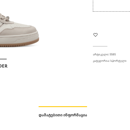
ᲐᲠᲢᲘᲙᲣᲚᲘ:
5585
ᲙᲐᲢᲔᲒᲝᲠᲘᲐ:
ᲡᲞᲝᲠᲢᲣᲚᲘ
ᲓᲐᲛᲐᲢᲔᲑᲘᲗᲘ ᲘᲜᲤᲝᲠᲛᲐᲪᲘᲐ