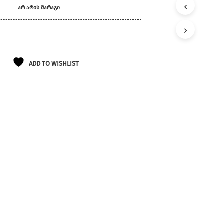
Ლ
ᲐᲠ ᲐᲠᲘᲡ ᲛᲐᲠᲐᲒᲘ
Ა
Თ
Შ
Ი
Პ
Რ
ADD TO WISHLIST
Ო
Დ
Უ
Ქ
Ტ
Ე
Ბ
Ი
Ა
Რ
Ა
Რ
Ი
Ს
.