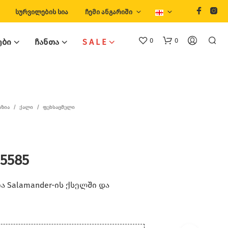
ᲡᲣᲠᲕᲘᲚᲔᲑᲘᲡ ᲡᲘᲐ
ᲩᲔᲛᲘ ᲐᲜᲒᲐᲠᲘᲨᲘ
0
0
ᲔᲑᲘ
ᲩᲐᲜᲗᲐ
S A L E
ᲐᲖᲘᲐ
/
ᲥᲐᲚᲘ
/
ᲤᲔᲮᲡᲐᲪᲛᲔᲚᲘ
 5585
Თ
Ქ
Ვ
 Salamander-ის ქსელში და
Ე
Ნ
Კ
Ა