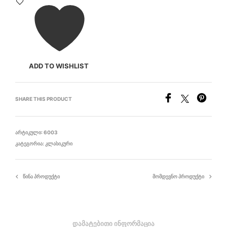
ADD TO WISHLIST
SHARE THIS PRODUCT
ᲐᲠᲢᲘᲙᲣᲚᲘ:
6003
ᲙᲐᲢᲔᲒᲝᲠᲘᲐ:
ᲙᲚᲐᲡᲘᲙᲣᲠᲘ
ᲬᲘᲜᲐ ᲞᲠᲝᲓᲣᲥᲢᲘ
ᲛᲝᲛᲓᲔᲕᲜᲝ ᲞᲠᲝᲓᲣᲥᲢᲘ
ᲓᲐᲛᲐᲢᲔᲑᲘᲗᲘ ᲘᲜᲤᲝᲠᲛᲐᲪᲘᲐ