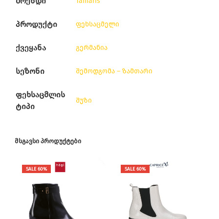
ბრენდი
Tamaris
პროდუქტი
ფეხსაცმელი
ქვეყანა
გერმანია
სეზონი
შემოდგომა – ზამთარი
ფეხსაცმლის
შუზი
ტიპი
ᲛᲡᲒᲐᲕᲡᲘ ᲞᲠᲝᲓᲣᲥᲢᲔᲑᲘ
SALE 60%
SALE 60%