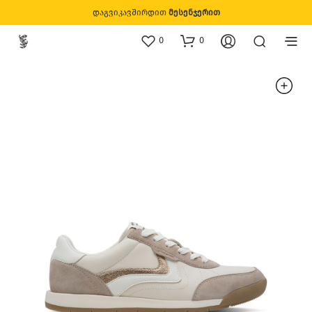
დაგვიკავშირდით
მესენჯერით
0
0