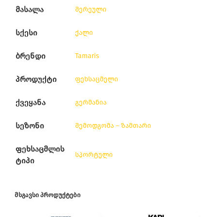
მასალა
შერეული
სქესი
ქალი
ბრენდი
Tamaris
პროდუქტი
ფეხსაცმელი
ქვეყანა
გერმანია
სეზონი
შემოდგომა – ზამთარი
ფეხსაცმლის
სპორტული
ტიპი
ᲛᲡᲒᲐᲕᲡᲘ ᲞᲠᲝᲓᲣᲥᲢᲔᲑᲘ