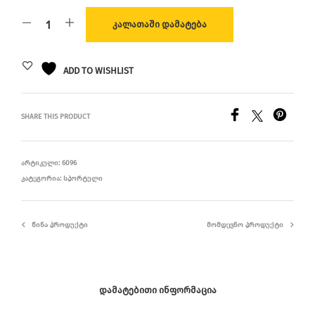
ᲙᲐᲚᲐᲗᲐᲨᲘ ᲓᲐᲛᲐᲢᲔᲑᲐ
ADD TO WISHLIST
SHARE THIS PRODUCT
ᲐᲠᲢᲘᲙᲣᲚᲘ:
6096
ᲙᲐᲢᲔᲒᲝᲠᲘᲐ:
ᲡᲞᲝᲠᲢᲣᲚᲘ
ᲬᲘᲜᲐ ᲞᲠᲝᲓᲣᲥᲢᲘ
ᲛᲝᲛᲓᲔᲕᲜᲝ ᲞᲠᲝᲓᲣᲥᲢᲘ
ᲓᲐᲛᲐᲢᲔᲑᲘᲗᲘ ᲘᲜᲤᲝᲠᲛᲐᲪᲘᲐ