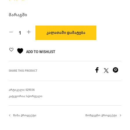
მარაგში
ᲙᲐᲚᲐᲗᲐᲨᲘ ᲓᲐᲛᲐᲢᲔᲑᲐ
ADD TO WISHLIST
SHARE THIS PRODUCT
ᲐᲠᲢᲘᲙᲣᲚᲘ:
629036
ᲙᲐᲢᲔᲒᲝᲠᲘᲐ:
ᲡᲞᲝᲠᲢᲣᲚᲘ
ᲬᲘᲜᲐ ᲞᲠᲝᲓᲣᲥᲢᲘ
ᲛᲝᲛᲓᲔᲕᲜᲝ ᲞᲠᲝᲓᲣᲥᲢᲘ