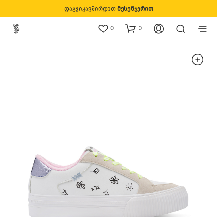
დაგვიკავშირდით
მესენჯერით
0
0