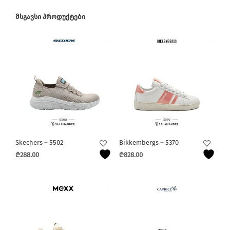
ᲛᲡᲒᲐᲕᲡᲘ ᲞᲠᲝᲓᲣᲥᲢᲔᲑᲘ
Skechers – 5502
Bikkembergs – 5370
₾
288.00
₾
828.00
This
This
product
product
has
has
multiple
multiple
variants.
variants.
The
The
options
options