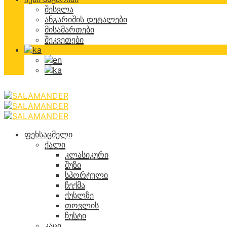
შესვლა
ანგარიშის დეტალები
მისამართები
შეკვეთები
ფეხსაცმელი
ქალი
კლასიკური
შუზი
სპორტული
ჩექმა
ქუსლზე
თოვლის
ჩუსტი
კაცი