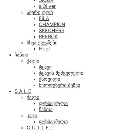
SIOUX
s.Oliver
ამერიკული
FILA
CHAMPION
SKECHERS
REEBOK
სხვა ქვეყნები
Hogl
ჩანთა
ქალი
ტყავი
ტყავის შემცვლელი
ქსოვილი
ხელოვნური ბეწვი
S A L E
ქალი
ფეხსაცმელი
ჩანთა
კაცი
ფეხსაცმელი
O U T L E T