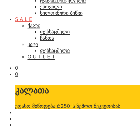
ტყავის შემცვლელი
ქსოვილი
ხელოვნური ბეწვი
S A L E
ქალი
ფეხსაცმელი
ჩანთა
კაცი
ფეხსაცმელი
O U T L E T
0
0
კალათა
უფასო მიწოდება ₾250–ს ზემოთ შეკვეთისას