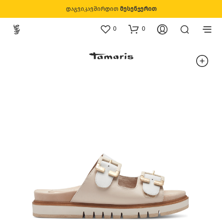
დაგვიკავშირდით
მესენჯერით
0
0