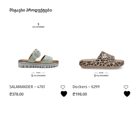
ᲛᲡᲒᲐᲕᲡᲘ ᲞᲠᲝᲓᲣᲥᲢᲔᲑᲘ
SALAMANDER – 4761
Dockers – 6299
₾
378.00
₾
198.00
This
This
product
product
has
has
multiple
multiple
variants.
variants.
The
The
options
options