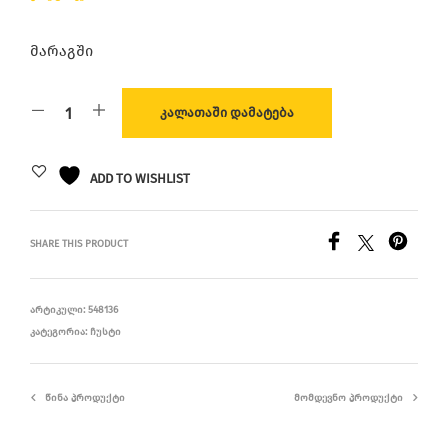
მარაგში
ᲙᲐᲚᲐᲗᲐᲨᲘ ᲓᲐᲛᲐᲢᲔᲑᲐ
ADD TO WISHLIST
SHARE THIS PRODUCT
ᲐᲠᲢᲘᲙᲣᲚᲘ:
548136
ᲙᲐᲢᲔᲒᲝᲠᲘᲐ:
ᲩᲣᲡᲢᲘ
ᲬᲘᲜᲐ ᲞᲠᲝᲓᲣᲥᲢᲘ
ᲛᲝᲛᲓᲔᲕᲜᲝ ᲞᲠᲝᲓᲣᲥᲢᲘ