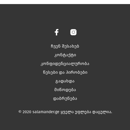
has
has
multiple
multiple
variants.
variants.
The
The
options
options
may
may
be
be
chosen
chosen
ჩვენ შესახებ
on
on
კონტაქტი
the
the
კონფიდენციალურობა
product
product
page
page
წესები და პირობები
გადახდა
მიწოდება
დაბრუნება
© 2020 salamander.ge ყველა უფლება დაცულია.