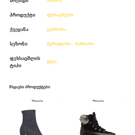
ბრენდი
Tamaris
პროდუქტი
ფეხსაცმელი
ქვეყანა
გერმანია
სეზონი
შემოდგომა – ზამთარი
ფეხსაცმლის
შუზი
ტიპი
ᲛᲡᲒᲐᲕᲡᲘ ᲞᲠᲝᲓᲣᲥᲢᲔᲑᲘ