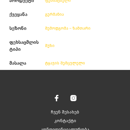
პროდუქტი
ფეხსაცმელი
ქვეყანა
გერმანია
სეზონი
შემოდგომა – ზამთარი
ფეხსაცმლის
შუზი
ტიპი
მასალა
ტყავის შემცვლელი
ჩვენ შესახებ
კონტაქტი
კონფიდენციალურობა