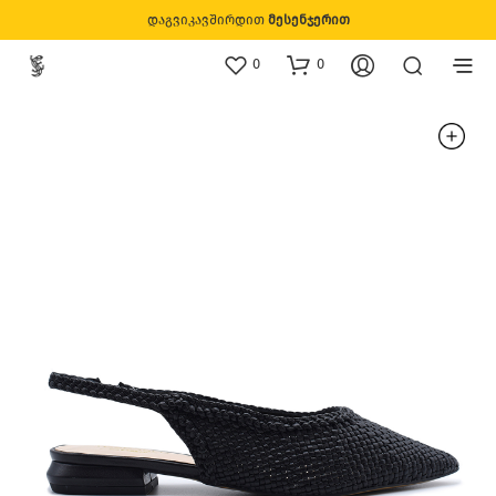
დაგვიკავშირდით
მესენჯერით
0
0