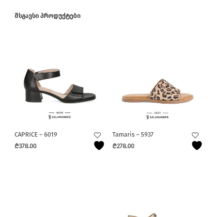
ᲛᲡᲒᲐᲕᲡᲘ ᲞᲠᲝᲓᲣᲥᲢᲔᲑᲘ
CAPRICE – 6019
Tamaris – 5937
₾
378.00
₾
278.00
This
This
product
product
has
has
multiple
multiple
variants.
variants.
The
The
options
options