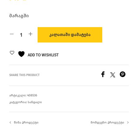
მარაგში
ᲙᲐᲚᲐᲗᲐᲨᲘ ᲓᲐᲛᲐᲢᲔᲑᲐ
ADD TO WISHLIST
SHARE THIS PRODUCT
ᲐᲠᲢᲘᲙᲣᲚᲘ:
408536
ᲙᲐᲢᲔᲒᲝᲠᲘᲐ:
ᲡᲐᲜᲓᲐᲚᲘ
ᲬᲘᲜᲐ ᲞᲠᲝᲓᲣᲥᲢᲘ
ᲛᲝᲛᲓᲔᲕᲜᲝ ᲞᲠᲝᲓᲣᲥᲢᲘ