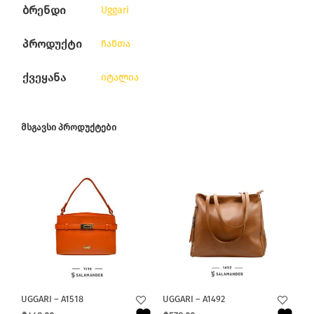
ბრენდი
Uggari
პროდუქტი
ჩანთა
ქვეყანა
იტალია
ᲛᲡᲒᲐᲕᲡᲘ ᲞᲠᲝᲓᲣᲥᲢᲔᲑᲘ
UGGARI – A1518
UGGARI – A1492