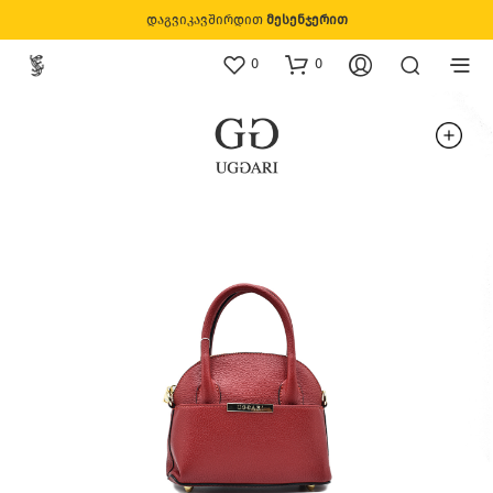
დაგვიკავშირდით
მესენჯერით
0
0