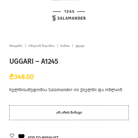
ᲛᲗᲐᲕᲐᲠᲘ
/
ᲝᲜᲚᲐᲘᲜ ᲛᲐᲦᲐᲖᲘᲐ
/
ᲩᲐᲜᲗᲐ
/
ᲢᲧᲐᲕᲘ
UGGARI – A1245
₾
348.00
ხელმისაწვდომია Salamander-ის ქსელში და ონლაინ
ᲐᲠ ᲐᲠᲘᲡ ᲛᲐᲠᲐᲒᲘ
ADD TO WISHLIST