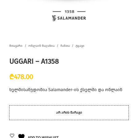
ᲛᲗᲐᲕᲐᲠᲘ
/
ᲝᲜᲚᲐᲘᲜ ᲛᲐᲦᲐᲖᲘᲐ
/
ᲩᲐᲜᲗᲐ
/
ᲢᲧᲐᲕᲘ
UGGARI – A1358
₾
478.00
ხელმისაწვდომია Salamander-ის ქსელში და ონლაინ
ᲐᲠ ᲐᲠᲘᲡ ᲛᲐᲠᲐᲒᲘ
ADD TO WISHLIST