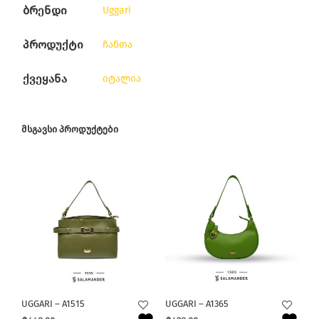
ბრენდი
Uggari
პროდუქტი
ჩანთა
ქვეყანა
იტალია
ᲛᲡᲒᲐᲕᲡᲘ ᲞᲠᲝᲓᲣᲥᲢᲔᲑᲘ
UGGARI – A1515
UGGARI – A1365