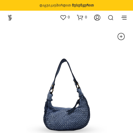
დაგვიკავშირდით
მესენჯერით
0
0