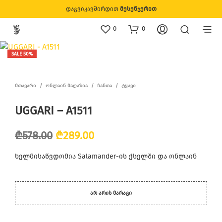
დაგვიკავშირდით
მესენჯერით
0
0
SALE 50%
ᲛᲗᲐᲕᲐᲠᲘ
/
ᲝᲜᲚᲐᲘᲜ ᲛᲐᲦᲐᲖᲘᲐ
/
ᲩᲐᲜᲗᲐ
/
ᲢᲧᲐᲕᲘ
UGGARI – A1511
Original
Current
₾
578.00
₾
289.00
price
price
ხელმისაწვდომია Salamander-ის ქსელში და ონლაინ
was:
is:
₾578.00.
₾289.00.
ᲐᲠ ᲐᲠᲘᲡ ᲛᲐᲠᲐᲒᲘ