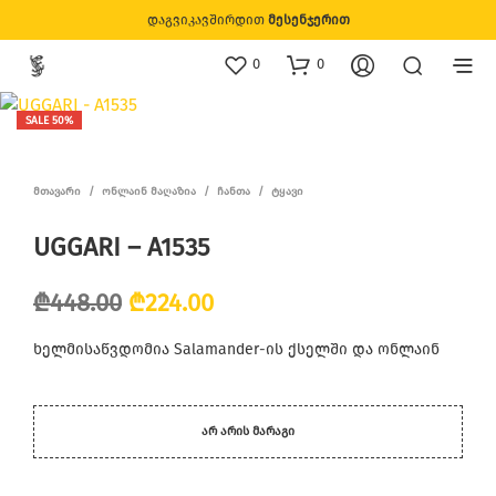
დაგვიკავშირდით
მესენჯერით
0
0
SALE 50%
ᲛᲗᲐᲕᲐᲠᲘ
/
ᲝᲜᲚᲐᲘᲜ ᲛᲐᲦᲐᲖᲘᲐ
/
ᲩᲐᲜᲗᲐ
/
ᲢᲧᲐᲕᲘ
UGGARI – A1535
Original
Current
₾
448.00
₾
224.00
price
price
ხელმისაწვდომია Salamander-ის ქსელში და ონლაინ
was:
is:
₾448.00.
₾224.00.
ᲐᲠ ᲐᲠᲘᲡ ᲛᲐᲠᲐᲒᲘ