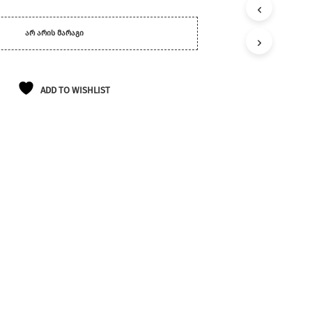
Ლ
Ა
Თ
ᲐᲠ ᲐᲠᲘᲡ ᲛᲐᲠᲐᲒᲘ
Შ
Ი
Პ
Რ
ADD TO WISHLIST
Ო
Დ
Უ
Ქ
Ტ
Ე
Ბ
Ი
Ა
Რ
Ა
Რ
Ი
Ს
.