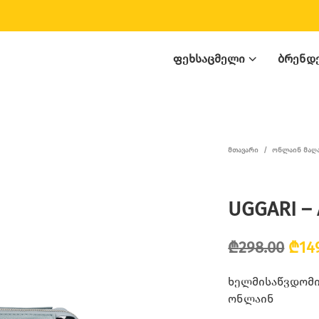
ᲤᲔᲮᲡᲐᲪᲛᲔᲚᲘ
ᲑᲠᲔᲜᲓ
ᲛᲗᲐᲕᲐᲠᲘ
/
ᲝᲜᲚᲐᲘᲜ ᲛᲐᲦ
UGGARI – 
Orig
₾
298.00
₾
14
pric
ხელმისაწვდომია
was:
ონლაინ
₾298