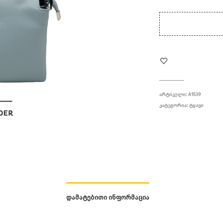
ᲐᲠᲢᲘᲙᲣᲚᲘ:
A1539
ᲙᲐᲢᲔᲒᲝᲠᲘᲐ:
ᲢᲧᲐᲕᲘ
ᲓᲐᲛᲐᲢᲔᲑᲘᲗᲘ ᲘᲜᲤᲝᲠᲛᲐᲪᲘᲐ