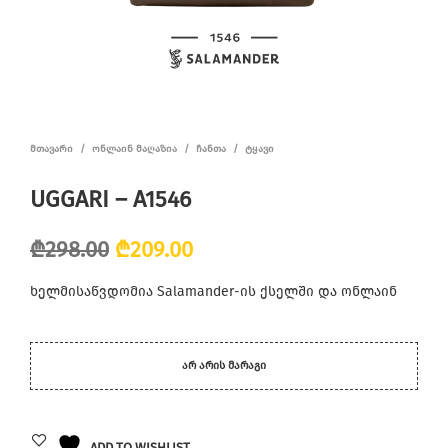
ᲛᲗᲐᲕᲐᲠᲘ
/
ᲝᲜᲚᲐᲘᲜ ᲛᲐᲦᲐᲖᲘᲐ
/
ᲩᲐᲜᲗᲐ
/
ᲢᲧᲐᲕᲘ
UGGARI – A1546
Original
Current
₾
298.00
₾
209.00
price
price
ხელმისაწვდომია Salamander-ის ქსელში და ონლაინ
was:
is:
₾298.00.
₾209.00.
ᲐᲠ ᲐᲠᲘᲡ ᲛᲐᲠᲐᲒᲘ
ADD TO WISHLIST