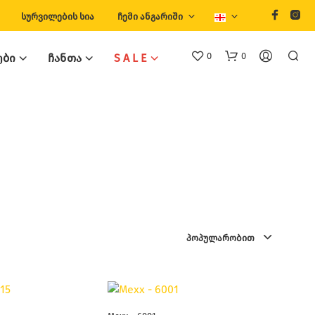
ᲡᲣᲠᲕᲘᲚᲔᲑᲘᲡ ᲡᲘᲐ
ᲩᲔᲛᲘ ᲐᲜᲒᲐᲠᲘᲨᲘ
0
0
ᲔᲑᲘ
ᲩᲐᲜᲗᲐ
S A L E
ᲞᲝᲞᲣᲚᲐᲠᲝᲑᲘᲗ