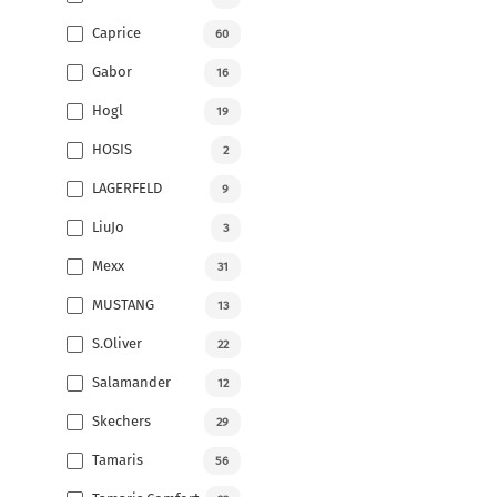
Caprice
60
Gabor
16
Hogl
19
HOSIS
2
LAGERFELD
9
LiuJo
3
Mexx
31
MUSTANG
13
S.Oliver
22
Salamander
12
Skechers
29
Tamaris
56