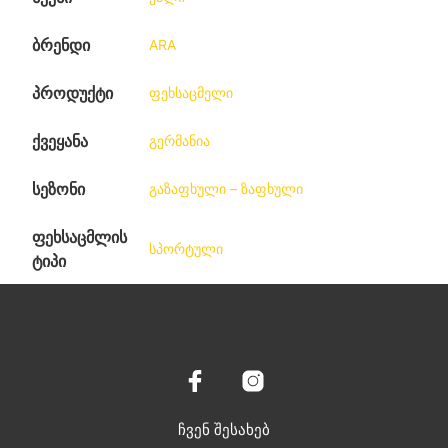
ბრენდი
ARA
პროდუქტი
ფეხსაცმელი
ქვეყანა
გერმანია
სეზონი
გაზაფხული – ზაფხული
ფეხსაცმლის
სპორტული
ტიპი
ჩვენ შესახებ