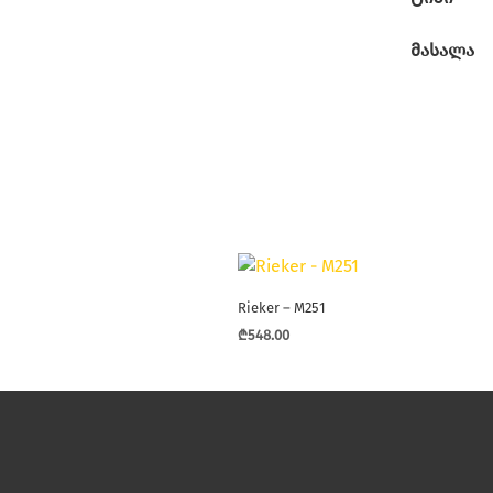
მასალა
Rieker – M251
₾
548.00
This
product
has
multiple
variants.
The