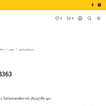
0
0
ᲐᲖᲘᲐ
/
ᲙᲐᲪᲘ
/
ᲤᲔᲮᲡᲐᲪᲛᲔᲚᲘ
8363
 Salamander-ის ქსელში და