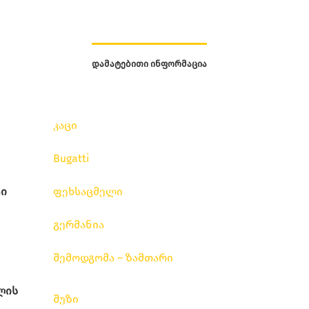
ᲓᲐᲛᲐᲢᲔᲑᲘᲗᲘ ᲘᲜᲤᲝᲠᲛᲐᲪᲘᲐ
კაცი
Bugatti
ი
ფეხსაცმელი
გერმანია
შემოდგომა – ზამთარი
ლის
შუზი