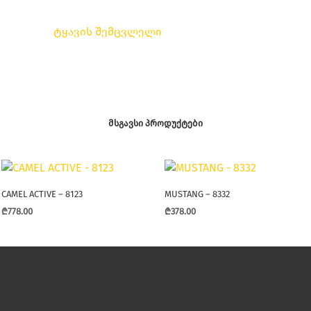
ტყავის შემცვლელი
ᲛᲡᲒᲐᲕᲡᲘ ᲞᲠᲝᲓᲣᲥᲢᲔᲑᲘ
CAMEL ACTIVE – 8123
MUSTANG – 8332
₾
778.00
₾
378.00
This
This
product
product
has
has
multiple
multiple
variants.
variants.
The
The