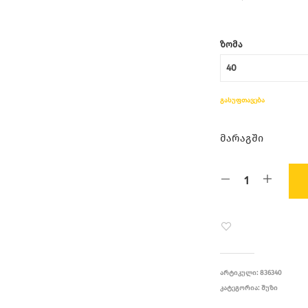
ᲖᲝᲛᲐ
ᲒᲐᲡᲣᲤᲗᲐᲕᲔᲑᲐ
მარაგში
ᲐᲠᲢᲘᲙᲣᲚᲘ:
836340
ᲙᲐᲢᲔᲒᲝᲠᲘᲐ:
ᲨᲣᲖᲘ