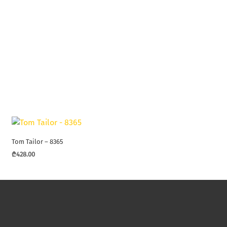
Tom Tailor – 8365
₾
428.00
This
product
has
multiple
variants.
The