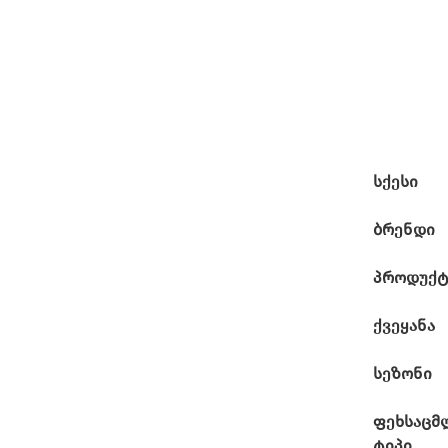
სქესი
ბრენდი
პროდუქტ
ქვეყანა
სეზონი
ფეხსაცმ
ტიპი