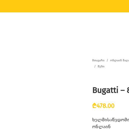
ᲛᲗᲐᲕᲐᲠᲘ
/
ᲝᲜᲚᲐᲘᲜ ᲛᲐᲦ
/
ᲨᲣᲖᲘ
Bugatti – 
₾
478.00
ხელმისაწვდომია
ონლაინ