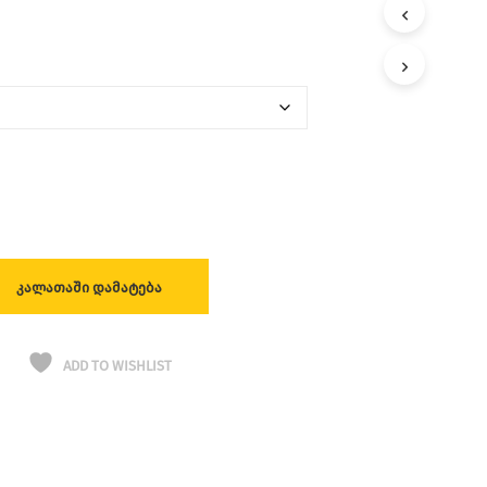
ᲙᲐᲚᲐᲗᲐᲨᲘ ᲓᲐᲛᲐᲢᲔᲑᲐ
ADD TO WISHLIST