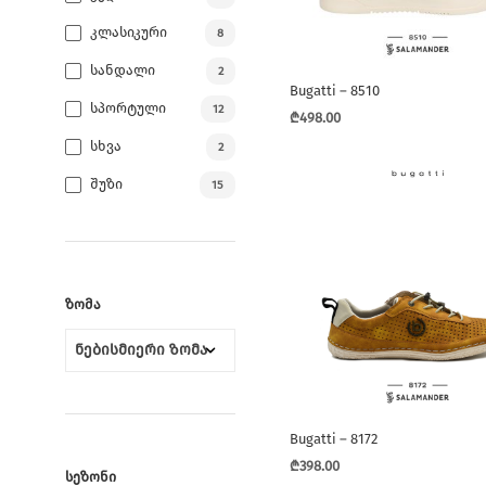
be
chosen
Კლასიკური
8
on
Სანდალი
2
the
Bugatti – 8510
product
Სპორტული
12
₾
498.00
page
This
Სხვა
2
product
Შუზი
15
has
multiple
variants.
The
options
ᲖᲝᲛᲐ
may
be
chosen
on
the
Bugatti – 8172
product
₾
398.00
page
ᲡᲔᲖᲝᲜᲘ