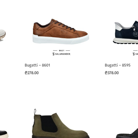
Bugatti – 8601
Bugatti – 8595
₾
278.00
₾
378.00
This
This
product
product
has
has
multiple
multiple
variants.
variants.
The
The
options
options
may
may