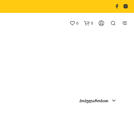
0
0
Თ
Ქ
ᲞᲝᲞᲣᲚᲐᲠᲝᲑᲘᲗ
Ვ
Ე
Ნ
Კ
Ა