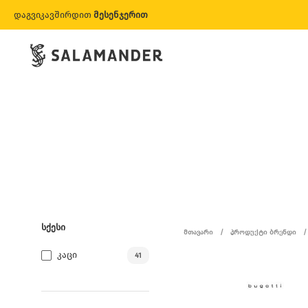
დაგვიკავშირდით
მესენჯერით
ᲡᲥᲔᲡᲘ
ᲛᲗᲐᲕᲐᲠᲘ
/
ᲞᲠᲝᲓᲣᲥᲢᲘ ᲑᲠᲔᲜᲓᲘ
/
Კაცი
41