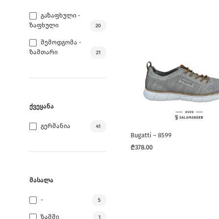
This
product
Გაზაფხული -
has
Ზაფხული
20
multiple
Შემოდგომა -
variants.
Ზამთარი
21
The
options
may
be
chosen
ᲥᲕᲔᲧᲐᲜᲐ
on
Გერმანია
41
the
Bugatti – 8599
product
₾
378.00
page
This
product
has
ᲛᲐᲡᲐᲚᲐ
multiple
-
5
variants.
The
Ზამში
1