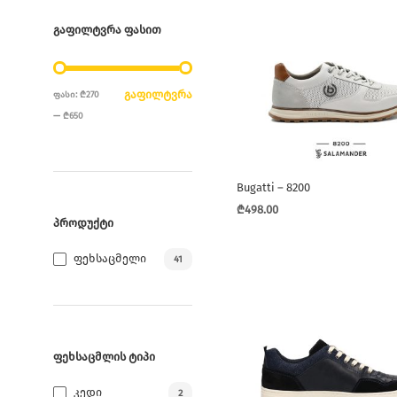
ᲒᲐᲤᲘᲚᲢᲕᲠᲐ ᲤᲐᲡᲘᲗ
ᲛᲘᲜᲘᲛᲐᲚᲣᲠᲘ
ᲛᲐᲥᲡᲘᲛᲐᲚᲣᲠᲘ
ᲒᲐᲤᲘᲚᲢᲕᲠᲐ
ᲤᲐᲡᲘ:
₾270
ᲤᲐᲡᲘ
ᲤᲐᲡᲘ
—
₾650
Bugatti – 8200
₾
498.00
ᲞᲠᲝᲓᲣᲥᲢᲘ
This
product
Ფეხსაცმელი
41
has
multiple
variants.
The
options
ᲤᲔᲮᲡᲐᲪᲛᲚᲘᲡ ᲢᲘᲞᲘ
may
Კედი
2