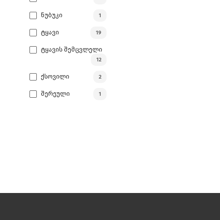
options
Ნუბუკი
1
may
be
Ტყავი
19
chosen
Ტყავის Შემცვლელი
on
12
the
Ქსოვილი
2
product
₾
478.00
page
Შერეული
1