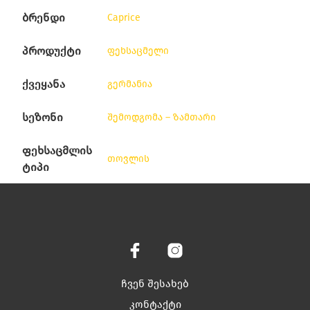
ბრენდი
Caprice
პროდუქტი
ფეხსაცმელი
ქვეყანა
გერმანია
სეზონი
შემოდგომა – ზამთარი
ფეხსაცმლის
თოვლის
ტიპი
ჩვენ შესახებ
კონტაქტი