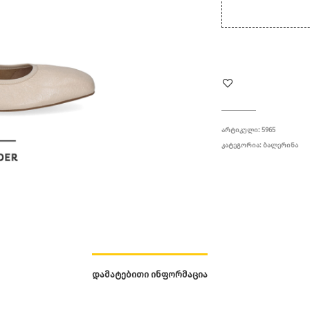
ᲐᲠᲢᲘᲙᲣᲚᲘ:
5965
ᲙᲐᲢᲔᲒᲝᲠᲘᲐ:
ᲑᲐᲚᲔᲠᲘᲜᲐ
ᲓᲐᲛᲐᲢᲔᲑᲘᲗᲘ ᲘᲜᲤᲝᲠᲛᲐᲪᲘᲐ