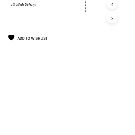
Ლ
ᲐᲠ ᲐᲠᲘᲡ ᲛᲐᲠᲐᲒᲘ
Ა
Თ
Შ
Ი
Პ
Რ
ADD TO WISHLIST
Ო
Დ
Უ
Ქ
Ტ
Ე
Ბ
Ი
Ა
Რ
Ა
Რ
Ი
Ს
.