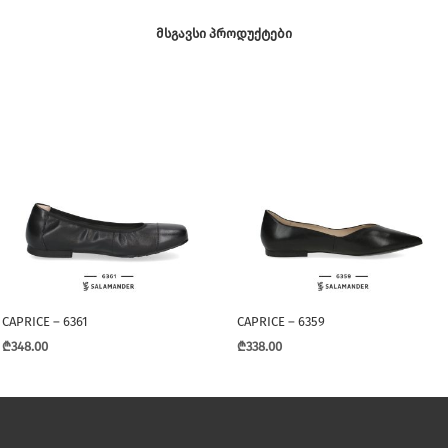
ᲛᲡᲒᲐᲕᲡᲘ ᲞᲠᲝᲓᲣᲥᲢᲔᲑᲘ
CAPRICE – 6361
CAPRICE – 6359
₾
348.00
₾
338.00
This
This
product
product
has
has
multiple
multiple