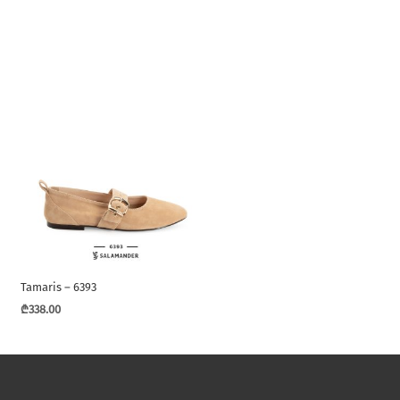
Tamaris – 6393
₾
338.00
This
product
has
multiple