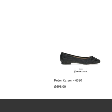
Peter Kaiser – 6380
₾
698.00
This
product
has
multiple