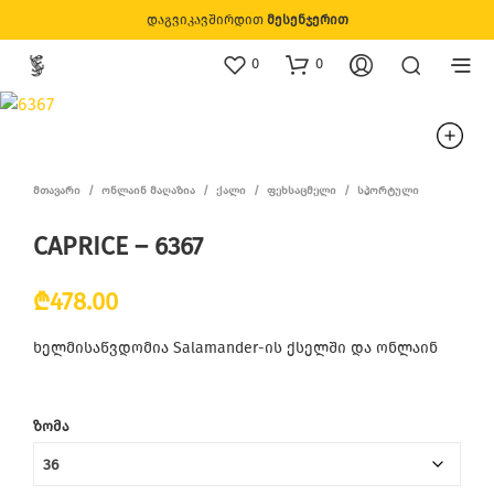
დაგვიკავშირდით
მესენჯერით
0
0
ᲛᲗᲐᲕᲐᲠᲘ
/
ᲝᲜᲚᲐᲘᲜ ᲛᲐᲦᲐᲖᲘᲐ
/
ᲥᲐᲚᲘ
/
ᲤᲔᲮᲡᲐᲪᲛᲔᲚᲘ
/
ᲡᲞᲝᲠᲢᲣᲚᲘ
CAPRICE – 6367
₾
478.00
ხელმისაწვდომია Salamander-ის ქსელში და ონლაინ
ᲖᲝᲛᲐ