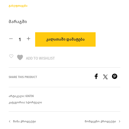
ᲒᲐᲡᲣᲤᲗᲐᲕᲔᲑᲐ
მარაგში
ᲙᲐᲚᲐᲗᲐᲨᲘ ᲓᲐᲛᲐᲢᲔᲑᲐ
ADD TO WISHLIST
SHARE THIS PRODUCT
ᲐᲠᲢᲘᲙᲣᲚᲘ:
636736
ᲙᲐᲢᲔᲒᲝᲠᲘᲐ:
ᲡᲞᲝᲠᲢᲣᲚᲘ
ᲬᲘᲜᲐ ᲞᲠᲝᲓᲣᲥᲢᲘ
ᲛᲝᲛᲓᲔᲕᲜᲝ ᲞᲠᲝᲓᲣᲥᲢᲘ