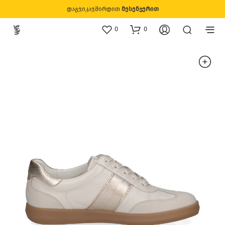
დაგვიკავშირდით
მესენჯერით
0
0