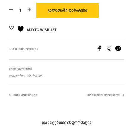
ᲙᲐᲚᲐᲗᲐᲨᲘ ᲓᲐᲛᲐᲢᲔᲑᲐ
ADD TO WISHLIST
SHARE THIS PRODUCT
ᲐᲠᲢᲘᲙᲣᲚᲘ:
6368
ᲙᲐᲢᲔᲒᲝᲠᲘᲐ:
ᲡᲞᲝᲠᲢᲣᲚᲘ
ᲬᲘᲜᲐ ᲞᲠᲝᲓᲣᲥᲢᲘ
ᲛᲝᲛᲓᲔᲕᲜᲝ ᲞᲠᲝᲓᲣᲥᲢᲘ
ᲓᲐᲛᲐᲢᲔᲑᲘᲗᲘ ᲘᲜᲤᲝᲠᲛᲐᲪᲘᲐ