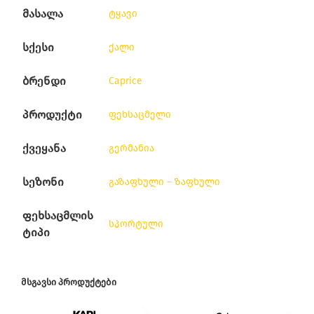
მასალა
ტყავი
სქესი
ქალი
ბრენდი
Caprice
პროდუქტი
ფეხსაცმელი
ქვეყანა
გერმანია
სეზონი
გაზაფხული – ზაფხული
ფეხსაცმლის
სპორტული
ტიპი
ᲛᲡᲒᲐᲕᲡᲘ ᲞᲠᲝᲓᲣᲥᲢᲔᲑᲘ