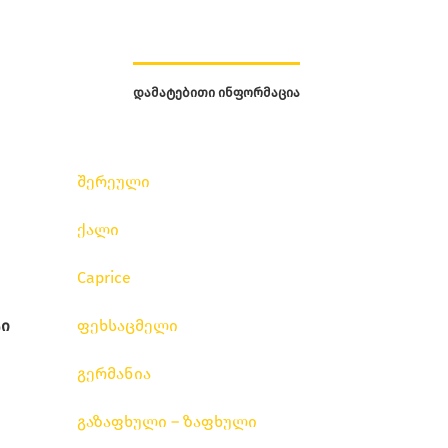
ᲓᲐᲛᲐᲢᲔᲑᲘᲗᲘ ᲘᲜᲤᲝᲠᲛᲐᲪᲘᲐ
შერეული
ქალი
Caprice
ი
ფეხსაცმელი
გერმანია
გაზაფხული – ზაფხული