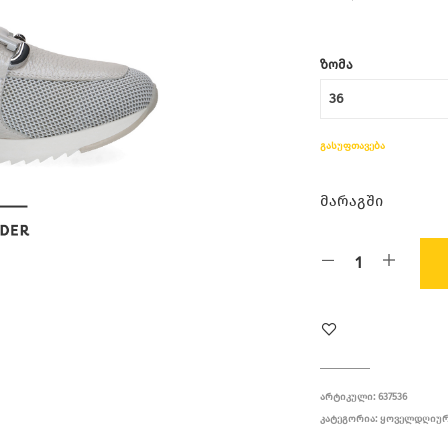
ᲖᲝᲛᲐ
ᲒᲐᲡᲣᲤᲗᲐᲕᲔᲑᲐ
მარაგში
ᲐᲠᲢᲘᲙᲣᲚᲘ:
637536
ᲙᲐᲢᲔᲒᲝᲠᲘᲐ:
ᲧᲝᲕᲔᲚᲓᲦᲘᲣ