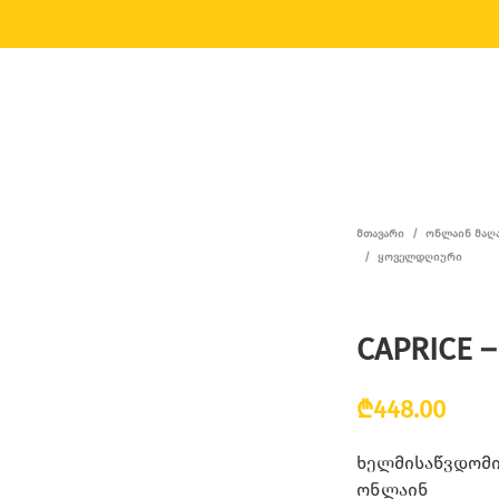
ᲛᲗᲐᲕᲐᲠᲘ
/
ᲝᲜᲚᲐᲘᲜ ᲛᲐᲦ
/
ᲧᲝᲕᲔᲚᲓᲦᲘᲣᲠᲘ
CAPRICE –
₾
448.00
ხელმისაწვდომია
ონლაინ