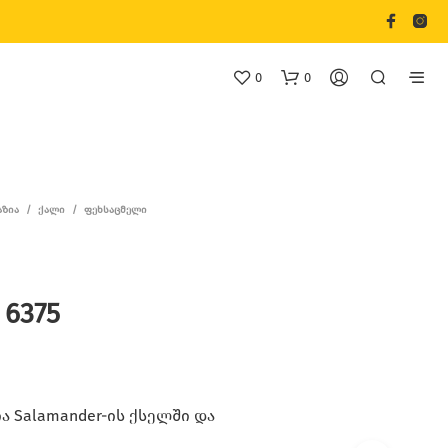
0
0
ᲐᲖᲘᲐ
/
ᲥᲐᲚᲘ
/
ᲤᲔᲮᲡᲐᲪᲛᲔᲚᲘ
 6375
Თ
Ქ
Ვ
Ე
Ნ
Კ
 Salamander-ის ქსელში და
Ა