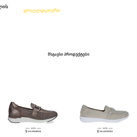
ლის
ყოველდღიური
ᲛᲡᲒᲐᲕᲡᲘ ᲞᲠᲝᲓᲣᲥᲢᲔᲑᲘ