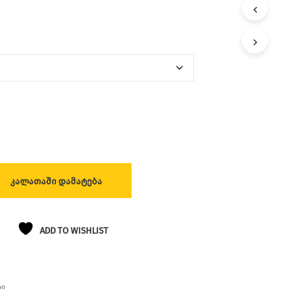
Ლ
Ა
Თ
Შ
Ი
Პ
Რ
Ო
Დ
Უ
Ქ
Ტ
Ე
Ბ
ᲙᲐᲚᲐᲗᲐᲨᲘ ᲓᲐᲛᲐᲢᲔᲑᲐ
Ი
Ა
Რ
Ა
ADD TO WISHLIST
Რ
Ი
Ს
.
ᲠᲘ