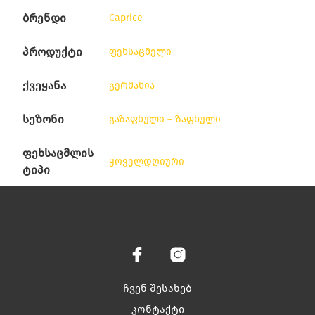
ბრენდი
Caprice
პროდუქტი
ფეხსაცმელი
ქვეყანა
გერმანია
სეზონი
გაზაფხული – ზაფხული
ფეხსაცმლის
ყოველდღიური
ტიპი
ჩვენ შესახებ
კონტაქტი