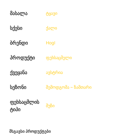
მასალა
ტყავი
სქესი
ქალი
ბრენდი
Hogl
პროდუქტი
ფეხსაცმელი
ქვეყანა
ავსტრია
სეზონი
შემოდგომა – ზამთარი
ფეხსაცმლის
შუზი
ტიპი
ᲛᲡᲒᲐᲕᲡᲘ ᲞᲠᲝᲓᲣᲥᲢᲔᲑᲘ