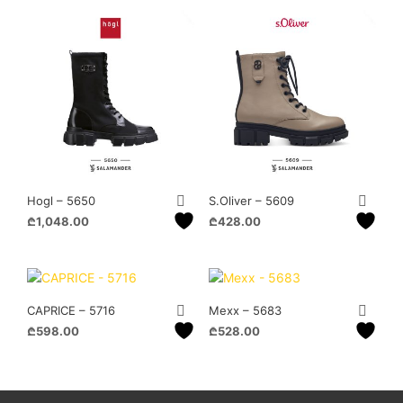
Hogl – 5650
S.Oliver – 5609
₾
1,048.00
₾
428.00
This
This
product
product
has
has
multiple
multiple
CAPRICE – 5716
Mexx – 5683
variants.
variants.
₾
598.00
₾
528.00
The
The
This
This
options
options
product
product
may
may
has
has
be
be