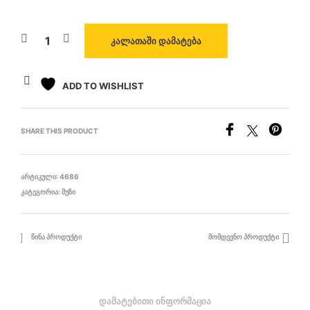
ᲙᲐᲚᲐᲗᲐᲨᲘ ᲓᲐᲛᲐᲢᲔᲑᲐ
ADD TO WISHLIST
SHARE THIS PRODUCT
ᲐᲠᲢᲘᲙᲣᲚᲘ:
4686
ᲙᲐᲢᲔᲒᲝᲠᲘᲐ:
ᲨᲣᲖᲘ
ᲬᲘᲜᲐ ᲞᲠᲝᲓᲣᲥᲢᲘ
ᲛᲝᲛᲓᲔᲕᲜᲝ ᲞᲠᲝᲓᲣᲥᲢᲘ
ᲓᲐᲛᲐᲢᲔᲑᲘᲗᲘ ᲘᲜᲤᲝᲠᲛᲐᲪᲘᲐ