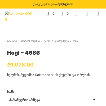
დაგვიკავშირდით
მესენჯერით
0
0
ᲛᲗᲐᲕᲐᲠᲘ
/
ᲝᲜᲚᲐᲘᲜ ᲛᲐᲦᲐᲖᲘᲐ
/
ᲥᲐᲚᲘ
/
ᲤᲔᲮᲡᲐᲪᲛᲔᲚᲘ
/
ᲨᲣᲖᲘ
Hogl – 4686
₾
1,078.00
ხელმისაწვდომია Salamander-ის ქსელში და ონლაინ
ᲖᲝᲛᲐ